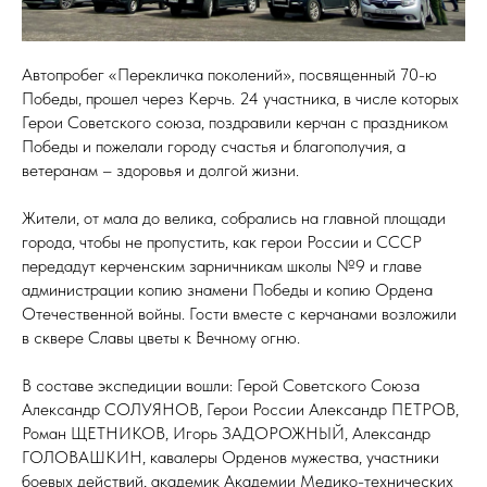
Автопробег «Перекличка поколений», посвященный 70-ю
Победы, прошел через Керчь. 24 участника, в числе которых
Герои Советского союза, поздравили керчан с праздником
Победы и пожелали городу счастья и благополучия, а
ветеранам – здоровья и долгой жизни.
Жители, от мала до велика, собрались на главной площади
города, чтобы не пропустить, как герои России и СССР
передадут керченским зарничникам школы №9 и главе
администрации копию знамени Победы и копию Ордена
Отечественной войны. Гости вместе с керчанами возложили
в сквере Славы цветы к Вечному огню.
В составе экспедиции вошли: Герой Советского Союза
Александр СОЛУЯНОВ, Герои России Александр ПЕТРОВ,
Роман ЩЕТНИКОВ, Игорь ЗАДОРОЖНЫЙ, Александр
ГОЛОВАШКИН, кавалеры Орденов мужества, участники
боевых действий, академик Академии Медико-технических