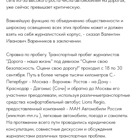
сеть из-за высокого роста числа автомобилей на дорогах,
уже сейчас превышает критическую.
Важнейшую функцию по объединению общественности и
широкому освещению всех этих проблем может и должен
взять на себя журналистский корпус, - сказал Валентин
Иванович Варенников в заключении.
Справка по пробегу. Транспортный пробег журналистов
"Дорога - наша жизнь" под девизом "Оцени свою
безопасность. Оцени свою дорогу!" проходил с 18 по 30
сентября. Путь в более четыре тысячи километров С.-
Петербург - Москва - Воронеж- Ростов - на Дону -
Краснодар - Дагомыс (Сочи) и обратно до Москвы его
участники преодолевали, используя различныетранспортные
средства: комфортабельный автобус Lions Regio,
предоставленный компанией - МАН Автомобили Россия
(www.man-mn.ru ), легковые автомобили, поезда и самолеты.
На протяжении всего пути проводились юридические
консультации, совместные дискуссии и обсуждения
журналистами различных транспортных проблем.