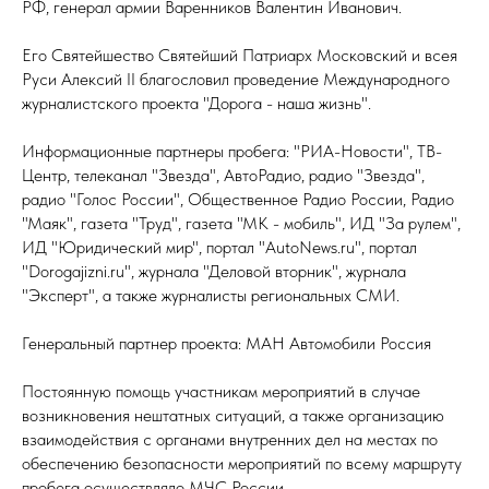
РФ, генерал армии Варенников Валентин Иванович.
Его Святейшество Святейший Патриарх Московский и всея
Руси Алексий II благословил проведение Международного
журналистского проекта "Дорога - наша жизнь".
Информационные партнеры пробега: "РИА-Новости", ТВ-
Центр, телеканал "Звезда", АвтоРадио, радио "Звезда",
радио "Голос России", Общественное Радио России, Радио
"Маяк", газета "Труд", газета "МК - мобиль", ИД "За рулем",
ИД "Юридический мир", портал "AutoNews.ru", портал
"Dorogajizni.ru", журнала "Деловой вторник", журнала
"Эксперт", а также журналисты региональных СМИ.
Генеральный партнер проекта: МАН Автомобили Россия
Постоянную помощь участникам мероприятий в случае
возникновения нештатных ситуаций, а также организацию
взаимодействия с органами внутренних дел на местах по
обеспечению безопасности мероприятий по всему маршруту
пробега осуществляло МЧС России.