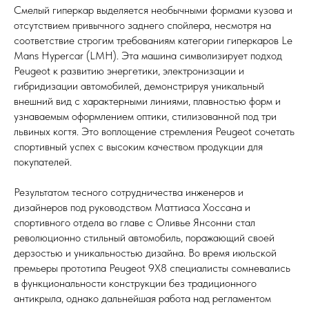
Смелый гиперкар выделяется необычными формами кузова и
отсутствием привычного заднего спойлера, несмотря на
соответствие строгим требованиям категории гиперкаров Le
Mans Hypercar (LMH). Эта машина символизирует подход
Peugeot к развитию энергетики, электронизации и
гибридизации автомобилей, демонстрируя уникальный
внешний вид с характерными линиями, плавностью форм и
узнаваемым оформлением оптики, стилизованной под три
львиных когтя. Это воплощение стремления Peugeot сочетать
спортивный успех с высоким качеством продукции для
покупателей.
Результатом тесного сотрудничества инженеров и
дизайнеров под руководством Маттиаса Хоссана и
спортивного отдела во главе с Оливье Янсонни стал
революционно стильный автомобиль, поражающий своей
дерзостью и уникальностью дизайна. Во время июльской
премьеры прототипа Peugeot 9X8 специалисты сомневались
в функциональности конструкции без традиционного
антикрыла, однако дальнейшая работа над регламентом