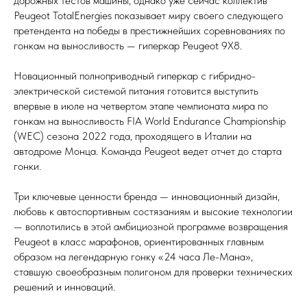
дорожных тестов машины, однако уже сейчас коллектив
Peugeot TotalEnergies показывает миру своего следующего
претендента на победы в престижнейших соревнованиях по
гонкам на выносливость — гиперкар Peugeot 9X8.
Новационный полноприводный гиперкар с гибридно-
электрической системой питания готовится выступить
впервые в июле на четвертом этапе чемпионата мира по
гонкам на выносливость FIA World Endurance Championship
(WEC) сезона 2022 года, проходящего в Италии на
автодроме Монца. Команда Peugeot ведет отчет до старта
гонки.
Три ключевые ценности бренда — инновационный дизайн,
любовь к автоспортивным состязаниям и высокие технологии
— воплотились в этой амбициозной программе возвращения
Peugeot в класс марафонов, ориентированных главным
образом на легендарную гонку «24 часа Ле-Мана»,
ставшую своеобразным полигоном для проверки технических
решений и инноваций.