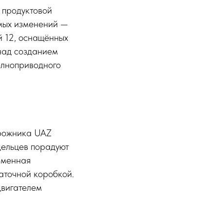
 продуктовой
емых изменений —
й 12, оснащённых
над созданием
олноприводного
орожника UAZ
дельцев порадуют
еменная
аточной коробкой.
двигателем