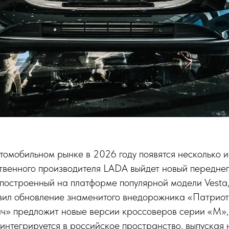
томобильном рынке в 2026 году появятся несколько 
ственного производителя LADA выйдет новый передн
 построенный на платформе популярной модели Vesta
овил обновление знаменитого внедорожника «Патриот
ч» предложит новые версии кроссоверов серии «M»,
интегрируется в российское пространство, выпуская