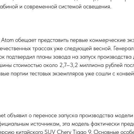
кабиной и современной системой освещения.
 Atom обещает представить первые коммерческие эк
течественных трассах уже следующей весной. Генера
к подтвердил планы завода на запуск производства 
шины стоимостью около 2,7–3,2 миллиона рублей пос
вые партии тестовых экземпляров уже сошли с конве
et объявил о переносе запуска производства модел
фициальным источникам, эта модель фактически пред
ерсию китайского SUV Chery Tiggo 9. Основные особ