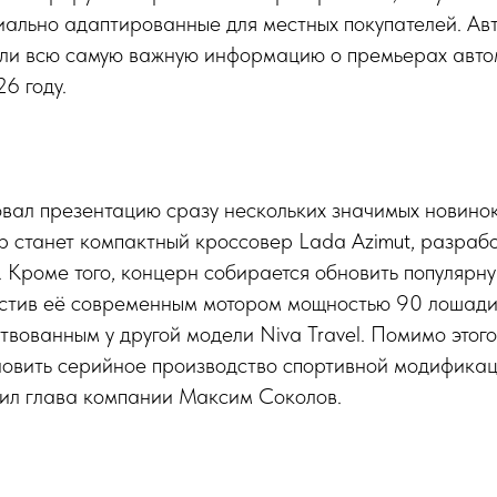
иально адаптированные для местных покупателей. Ав
ли всю самую важную информацию о премьерах авто
6 году.
вал презентацию сразу нескольких значимых новино
р станет компактный кроссовер Lada Azimut, разраб
. Кроме того, концерн собирается обновить популярн
астив её современным мотором мощностью 90 лошад
твованным у другой модели Niva Travel. Помимо этого
новить серийное производство спортивной модификац
щил глава компании Максим Соколов.