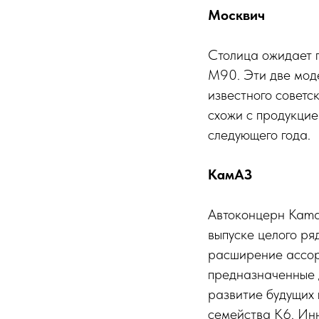
Москвич
Столица ожидает 
M90. Эти две мод
известного совет
схожи с продукци
следующего года.
КамАЗ
Автоконцерн Kama
выпуске целого ря
расширение ассор
предназначенные 
развитие будущих 
семейства K6. Ин