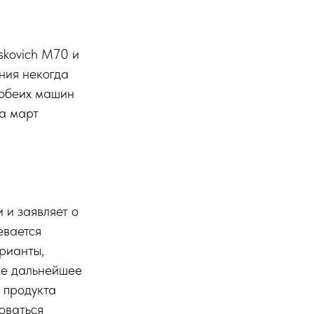
skovich M70 и
ния некогда
 обеих машин
а март
 и заявляет о
евается
рианты,
же дальнейшее
 продукта
оваться