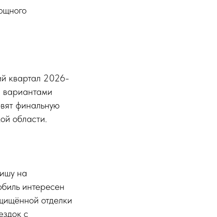
ощного
ий квартал 2026-
и вариантами
овят финальную
ой области.
нишу на
обиль интересен
щищённой отделки
ездок с