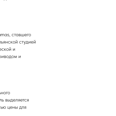
mas, ставшего
льянской студией
еской и
риводом и
ьного
ль выделяется
тью цены для