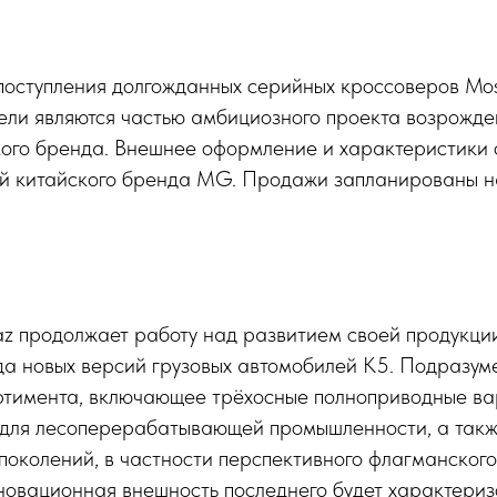
поступления долгожданных серийных кроссоверов Mo
ели являются частью амбициозного проекта возрожде
ского бренда. Внешнее оформление и характеристики
ей китайского бренда MG. Продажи запланированы н
z продолжает работу над развитием своей продукции
да новых версий грузовых автомобилей K5. Подразум
тимента, включающее трёхосные полноприводные ва
для лесоперерабатывающей промышленности, а так
поколений, в частности перспективного флагманского
новационная внешность последнего будет характериз