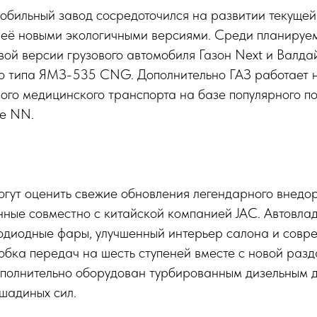
обильный завод сосредоточился на развитии текущей
я её новыми экологичными версиями. Среди планиру
вой версии грузового автомобиля Газон Next и Валда
го типа ЯМЗ-535 CNG. Дополнительно ГАЗ работает 
ого медицинского транспорта на базе популярного п
le NN.
огут оценить свежие обновления легендарного внед
анные совместно с китайской компанией JAC. Автовла
одиодные фары, улучшенный интерьер салона и совр
бка передач на шесть ступеней вместе с новой разд
полнительно оборудован турбированным дизельным 
шадиных сил.