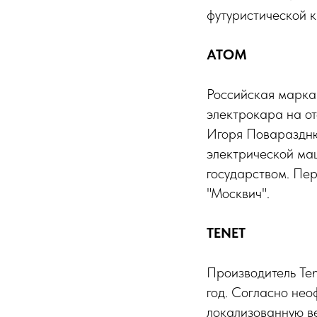
футуристической 
АТОМ
Российская марка
электрокара на о
Игоря Повараздню
электрической ма
государством. Пер
"Москвич".
TENET
Производитель Ten
год. Согласно нео
локализованную в