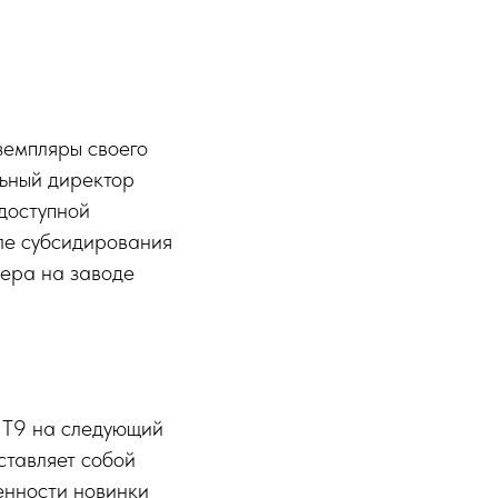
земпляры своего
льный директор
доступной
ле субсидирования
йера на заводе
и T9 на следующий
ставляет собой
енности новинки