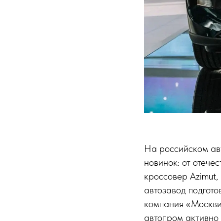
На российском ав
новинок: от отече
кроссовер Azimut,
автозавод подгот
компания «Москви
автопром активно 