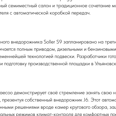
ный семиместный салон и традиционное сочетание м
теля с автоматической коробкой передач.
ного внедорожника Soller S9 запланировано на трет
личается полным приводом, дизельными и бензиновым
еменнейшей технологией подвески. Разработчики гот
и подготовку производственной площадки в Ульяновск
aecoo демонстрирует своё стремление занять свою 
 презентуя собственный внедорожник J6. Этот автом
нными решениями вроде камер кругового обзора, за
иальных режимов климат-контроля для комфортных по