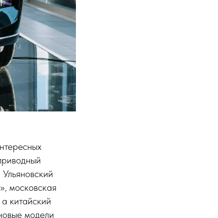
интересных
еприводный
, Ульяновский
», московская
 а китайский
 новые модели