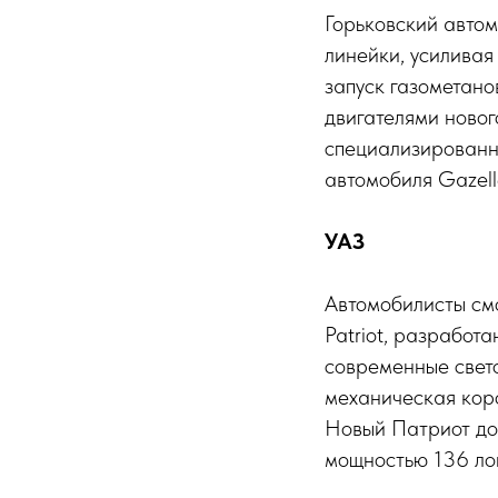
Горьковский автом
линейки, усилива
запуск газометано
двигателями ново
специализированн
автомобиля Gazel
УАЗ
Автомобилисты см
Patriot, разработ
современные свет
механическая коро
Новый Патриот до
мощностью 136 ло