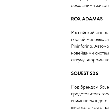
домашними живот
ROX ADAMAS
Российский рынок
первой моделью эт
Pininfarina. Авто
новейшими систем
аккумуляторами п
SOUEST S06
Под брендом Soue
представителя го
вниманием к детал
широкого круга по