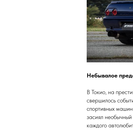
Небывалое пред
В Токио, на прест
свершилось событи
спортивных машин
засиял необычный
каждого автолюбит