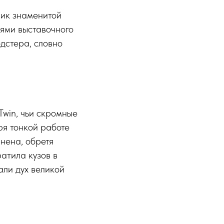
лик знаменитой
нями выставочного
дстера, словно
Twin, чьи скромные
ря тонкой работе
нена, обретя
атила кузов в
али дух великой