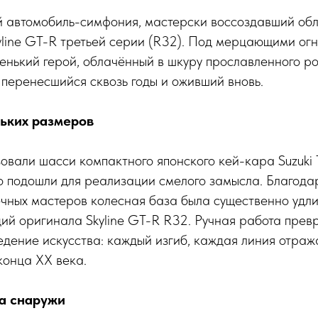
й автомобиль-симфония, мастерски воссоздавший об
yline GT-R третьей серии (R32). Под мерцающими ог
енький герой, облачённый в шкуру прославленного ро
 перенесшийся сквозь годы и оживший вновь.
ьких размеров
овали шасси компактного японского кей-кара Suzuki 
 подошли для реализации смелого замысла. Благода
чных мастеров колесная база была существенно удли
й оригинала Skyline GT-R R32. Ручная работа превр
дение искусства: каждый изгиб, каждая линия отраж
конца XX века.
а снаружи