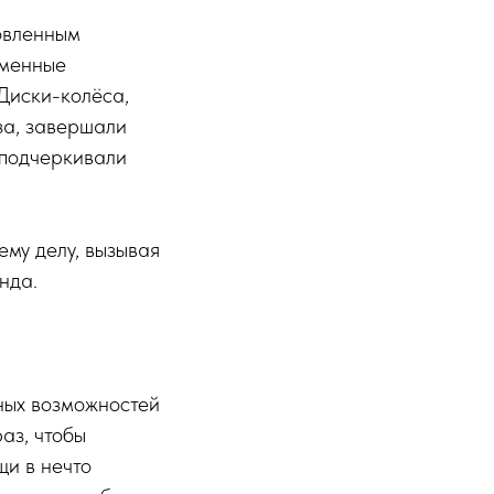
овленным
рменные
Диски-колёса,
за, завершали
 подчеркивали
му делу, вызывая
нда.
ных возможностей
аз, чтобы
щи в нечто