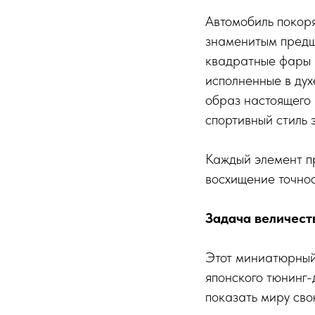
Автомобиль покор
знаменитым предш
квадратные фары 
исполненные в дух
образ настоящего
спортивный стиль э
Каждый элемент пр
восхищение точнос
Задача величест
Этот миниатюрный
японского тюнинг-
показать миру сво