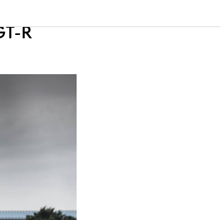
ера
GT-R