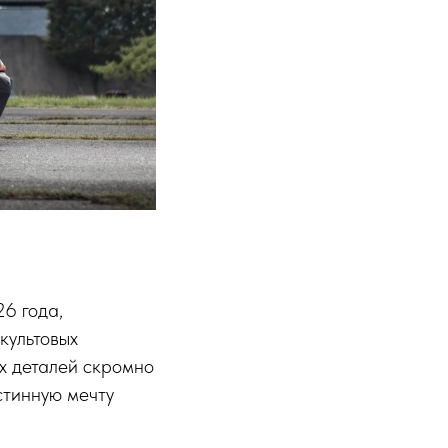
6 года,
культовых
х деталей скромно
стинную мечту