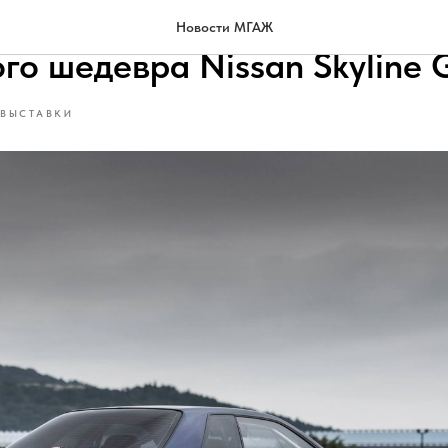
ический ветер Токио: премь
Новости МГАЖ
го шедевра Nissan Skyline 
ОВЫСТАВКИ