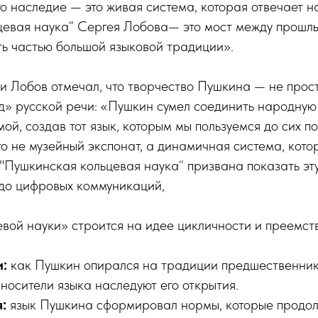
го наследие — это живая система, которая отвечает н
цевая наука“ Сергея Лобова— это мост между прошлы
ь частью большой языковой традиции».
 Лобов отмечал, что творчество Пушкина — не прост
д» русской речи: «Пушкин сумел соединить народную
ой, создав тот язык, которым мы пользуемся до сих по
о не музейный экспонат, а динамичная система, кот
о "Пушкинская кольцевая наука“ призвана показать эту
 до цифровых коммуникаций,
вой науки» строится на идее цикличности и преемст
и:
как Пушкин опирался на традиции предшественнико
носители языка наследуют его открытия.
:
язык Пушкина сформировал нормы, которые продол