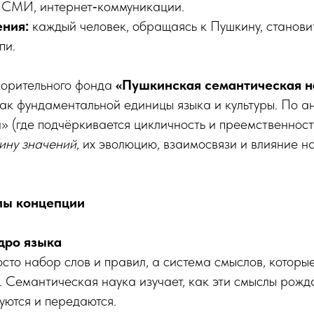
, СМИ, интернет‑коммуникации.
ения:
каждый человек, обращаясь к Пушкину, становит
пи.
ворительного фонда
«Пушкинская семантическая 
ак фундаментальной единицы языка и культуры. По а
» (где подчёркивается цикличность и преемственность
бину значений
, их эволюцию, взаимосвязи и влияние 
пы концепции
дро языка
осто набор слов и правил, а система смыслов, котор
. Семантическая наука изучает, как эти смыслы рожд
ются и передаются.