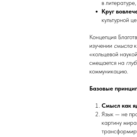
в литературе
Круг вовлеч
культурной це
Концепция Благот
изучении
смысла
к
«кольцевой наукой
смещается на
глу
коммуникацию.
Базовые принци
Смысл как я
Язык — не пр
картину мира
трансформиру