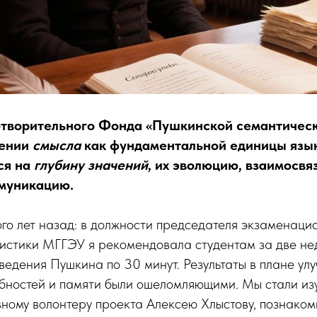
творительного Фонда «Пушкинской семантическ
чении
смысла
как фундаментальной единицы язык
ся на
глубину значений
, их эволюцию, взаимосвя
муникацию.
го лет назад: в должности председателя экзаменаци
листики МГГЭУ я рекомендовала студентам за две не
зведения Пушкина по 30 минут. Результаты в плане ул
бностей и памяти были ошеломляющими. Мы стали изу
вному волонтеру проекта Алексею Хлыстову, познаком