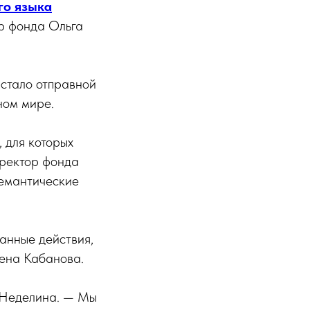
го языка
р фонда Ольга
стало отправной
ном мире.
 для которых
иректор фонда
семантические
танные действия,
лена Кабанова.
 Неделина. — Мы