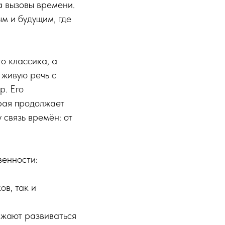
а вызовы времени.
м и будущим, где
о классика, а
 живую речь с
р. Его
орая продолжает
 связь времён: от
венности:
в, так и
жают развиваться