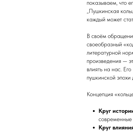
показываем, что е
„Пушкинская коль
каждый может стат
В своём обращении
своеобразный «ко
литературной норм
произведения — эт
влиять на нас. Ег
пушкинской эпохи
Концепция «кольце
Круг истори
современные 
Круг влияния