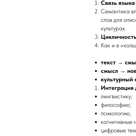
Связь языка
Семантика вл
слов для опис
культурах.
Цикличность
Как и в «коль
текст → смы
смысл → нов
культурный 
Интеграция 
лингвистику;
философию;
психологию;
когнитивные 
цифровые тех