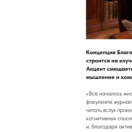
Концепция Благо
строится на изу
Акцент смещает
мышление и ком
«Всё началось мно
факультете журна
читать вслух прои
когнитивных спосо
и, благодаря акти