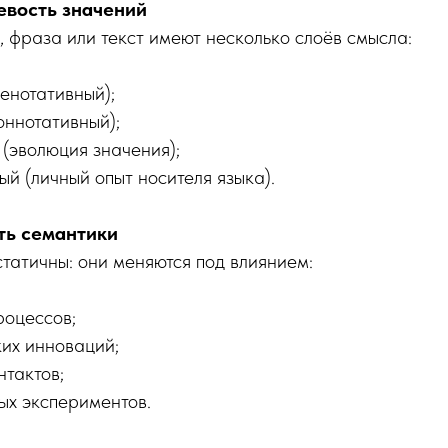
вость значений
, фраза или текст имеют несколько слоёв смысла:
енотативный);
оннотативный);
 (эволюция значения);
й (личный опыт носителя языка).
ть семантики
статичны: они меняются под влиянием:
роцессов;
ких инноваций;
нтактов;
ых экспериментов.