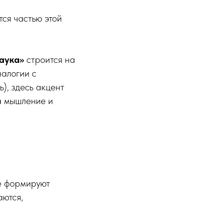
ся частью этой
наука»
строится на
налогии с
), здесь акцент
на мышление и
ые формируют
аются,