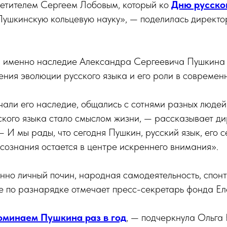
ветителем Сергеем Лобовым, который ко
Дню русско
Пушкинскую кольцевую науку», — поделилась директо
: именно наследие Александра Сергеевича Пушкина 
ения эволюции русского языка и его роли в современ
чали его наследие, общались с сотнями разных людей,
ского языка стало смыслом жизни, — рассказывает д
 И мы рады, что сегодня Пушкин, русский язык, его 
сознания остается в центре искреннего внимания».
енно личный почин, народная самодеятельность, спон
не по разнарядке отмечает пресс-секретарь фонда Е
оминаем Пушкина раз в год
, — подчеркнула Ольга